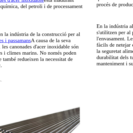
procés de producc
 química, del petroli i de processament
En la indústria a
s'utilitzen per a
 la indústria de la construcció per al
l'envasament. Les
es i passamans
A causa de la seva
fàcils de netejar
e, les canonades d'acer inoxidable són
la seguretat alim
ors i climes marins. No només poden
durabilitat dels 
e també redueixen la necessitat de
manteniment i su
.