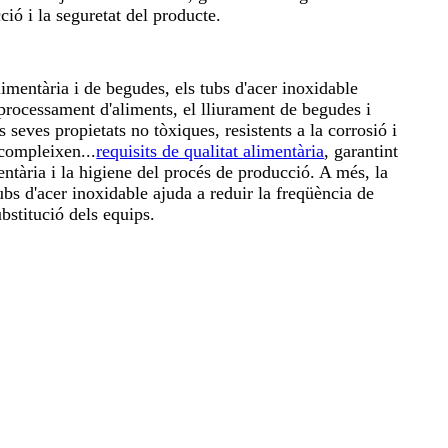
ió i la seguretat del producte.
limentària i de begudes, els tubs d'acer inoxidable
l processament d'aliments, el lliurament de begudes i
 seves propietats no tòxiques, resistents a la corrosió i
 compleixen...
requisits de qualitat alimentària
, garantint
entària i la higiene del procés de producció. A més, la
tubs d'acer inoxidable ajuda a reduir la freqüència de
bstitució dels equips.