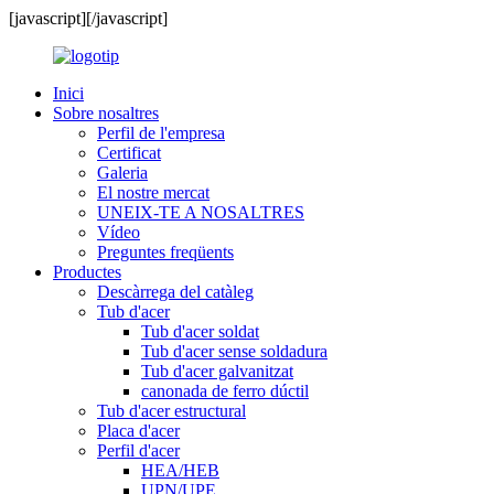
[javascript]
[/javascript]
Inici
Sobre nosaltres
Perfil de l'empresa
Certificat
Galeria
El nostre mercat
UNEIX-TE A NOSALTRES
Vídeo
Preguntes freqüents
Productes
Descàrrega del catàleg
Tub d'acer
Tub d'acer soldat
Tub d'acer sense soldadura
Tub d'acer galvanitzat
canonada de ferro dúctil
Tub d'acer estructural
Placa d'acer
Perfil d'acer
HEA/HEB
UPN/UPE