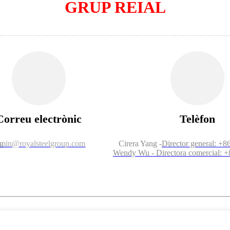
GRUP REIAL
Correu electrònic
Telèfon
ng
min@royalsteelgroup.com
Cirera Yang -
Director general: +
Wendy Wu - Directora comercial: