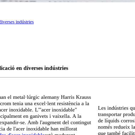
diverses indústries
icació en diverses indústries
uan el metal·lúrgic alemany Harris Krauss
crom tenia una excel·lent resistència a la
Les indústries qu
acer inoxidable. L'"acer inoxidable"
transportar prod
ncipalment en ganivets i vaixella. A la
de líquids corros
 expandir-se. Amb l'augment del contingut
només redueix la
ncia de l'acer inoxidable han millorat
que també facilit
es d'acer inoxidable
està madurant