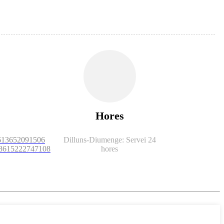
Hores
8613652091506
Dilluns-
Diumenge: Servei 24
 +8615222747108
hores