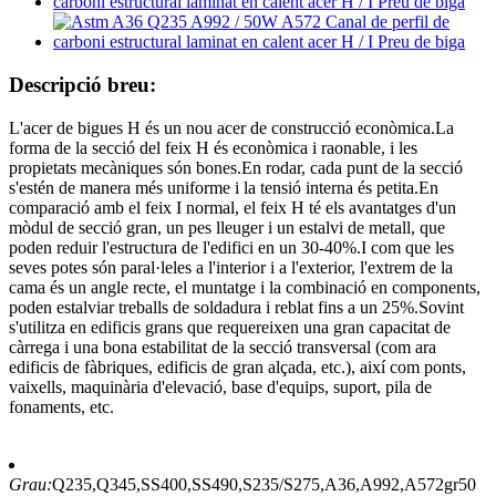
Descripció breu:
L'acer de bigues H és un nou acer de construcció econòmica.La
forma de la secció del feix H és econòmica i raonable, i les
propietats mecàniques són bones.En rodar, cada punt de la secció
s'estén de manera més uniforme i la tensió interna és petita.En
comparació amb el feix I normal, el feix H té els avantatges d'un
mòdul de secció gran, un pes lleuger i un estalvi de metall, que
poden reduir l'estructura de l'edifici en un 30-40%.I com que les
seves potes són paral·leles a l'interior i a l'exterior, l'extrem de la
cama és un angle recte, el muntatge i la combinació en components,
poden estalviar treballs de soldadura i reblat fins a un 25%.Sovint
s'utilitza en edificis grans que requereixen una gran capacitat de
càrrega i una bona estabilitat de la secció transversal (com ara
edificis de fàbriques, edificis de gran alçada, etc.), així com ponts,
vaixells, maquinària d'elevació, base d'equips, suport, pila de
fonaments, etc.
Grau:
Q235,Q345,SS400,SS490,S235/S275,A36,A992,A572gr50