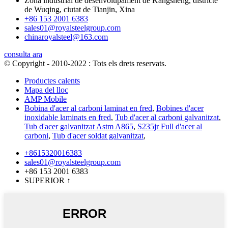
Zona industrial de desenvolupament de Kangsheng, districte
de Wuqing, ciutat de Tianjin, Xina
+86 153 2001 6383
sales01@royalsteelgroup.com
chinaroyalsteel@163.com
consulta ara
© Copyright - 2010-2022 : Tots els drets reservats.
Productes calents
Mapa del lloc
AMP Mobile
Bobina d'acer al carboni laminat en fred
,
Bobines d'acer
inoxidable laminats en fred
,
Tub d'acer al carboni galvanitzat
,
Tub d'acer galvanitzat Astm A865
,
S235jr Full d'acer al
carboni
,
Tub d'acer soldat galvanitzat
,
+8615320016383
sales01@royalsteelgroup.com
+86 153 2001 6383
SUPERIOR
↑