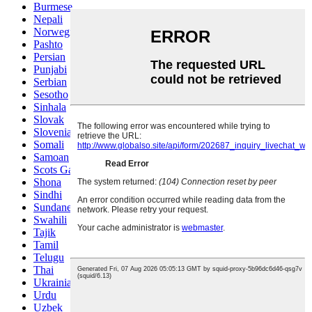
Burmese
Nepali
Norwegian
Pashto
Persian
Punjabi
Serbian
Sesotho
Sinhala
Slovak
Slovenian
Somali
Samoan
Scots Gaelic
Shona
Sindhi
Sundanese
Swahili
Tajik
Tamil
Telugu
Thai
Ukrainian
Urdu
Uzbek