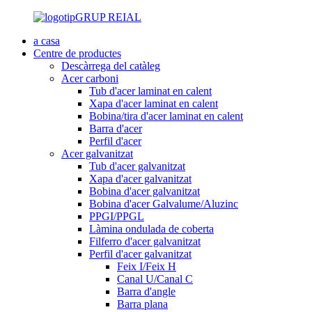
GRUP REIAL
a casa
Centre de productes
Descàrrega del catàleg
Acer carboni
Tub d'acer laminat en calent
Xapa d'acer laminat en calent
Bobina/tira d'acer laminat en calent
Barra d'acer
Perfil d'acer
Acer galvanitzat
Tub d'acer galvanitzat
Xapa d'acer galvanitzat
Bobina d'acer galvanitzat
Bobina d'acer Galvalume/Aluzinc
PPGI/PPGL
Làmina ondulada de coberta
Filferro d'acer galvanitzat
Perfil d'acer galvanitzat
Feix I/Feix H
Canal U/Canal C
Barra d'angle
Barra plana