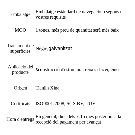
Embalatge estàndard de navegació o segons els
Embalatge
vostres requisits
MOQ
1 tones, més preu de quantitat serà més baix
Tractament de
Negre
,
galvanitzat
superfícies
Aplicació del
s
construcció d'estructura, reixes d'acer, eines
producte
Origen
Tianjin Xina
Certificats
ISO9001-2008, SGS.BV, TUV
En general, dins dels 7-15 dies posteriors a la
Hora d'entrega
recepció del pagament per avançat