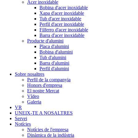
Acer inoxidable
Bobina d'acer inoxidable
Xapa d'acer inoxidable
Tub d'acer inoxidable
Perfil d'acer inoxidable
Filferro d'acer inoxidable
Barra d'acer inoxidable
Producte d'alumini
Placa d'alumini
Bobina d'alumini
Tub d'alumini
Barra d'alumini
Perfil d'alumini
Sobre nosaltres
Perfil de la companyia
Honors d'empresa
El nostre Mercat
Vídeo
Galeria
VR
UNEIX-TE A NOSALTRES
Servei
Notícies
Notícies de l'empresa
Dinàmica de la indústria