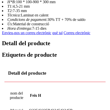
H*B:
100 * 100-900 * 300 mm
T1:
4,5-21 mm
T2:
7-35 mm
Tècnica:
Laminat en calent
Condicions de pagament:
30% TT + 70% de saldo
Ús:
Material de construcció
Hora d'entrega:
7-15 dies
Envieu-nos un correu electrònic
què tal
Correu electrònic
Detall del producte
Etiquetes de producte
Detall del producte
nom del
Feix H
producte