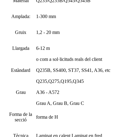
Material
Q235/Q235B/Q345/Q345B
Amplada:
1-300 mm
Gruix
1,2 - 20 mm
Llargada
6-12 m
o com a sol·licituds reals del client
Estàndard
Q235B, SS400, ST37, SS41, A36, etc
Q235,Q275,Q195,Q345
Grau
A36 - A572
Grau A, Grau B, Grau C
Forma de la
forma de H
secció
Tècnica
Laminat en calent Laminat en fred