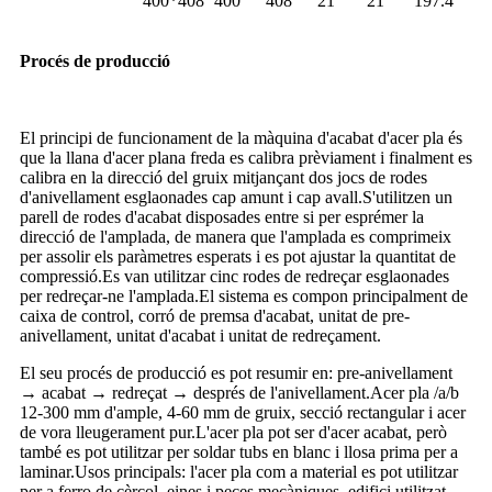
400*408
400
408
21
21
197.4
Procés de producció
El principi de funcionament de la màquina d'acabat d'acer pla és
que la llana d'acer plana freda es calibra prèviament i finalment es
calibra en la direcció del gruix mitjançant dos jocs de rodes
d'anivellament esglaonades cap amunt i cap avall.S'utilitzen un
parell de rodes d'acabat disposades entre si per esprémer la
direcció de l'amplada, de manera que l'amplada es comprimeix
per assolir els paràmetres esperats i es pot ajustar la quantitat de
compressió.Es van utilitzar cinc rodes de redreçar esglaonades
per redreçar-ne l'amplada.El sistema es compon principalment de
caixa de control, corró de premsa d'acabat, unitat de pre-
anivellament, unitat d'acabat i unitat de redreçament.
El seu procés de producció es pot resumir en: pre-anivellament
→ acabat → redreçat → després de l'anivellament.Acer pla /a/b
12-300 mm d'ample, 4-60 mm de gruix, secció rectangular i acer
de vora lleugerament pur.L'acer pla pot ser d'acer acabat, però
també es pot utilitzar per soldar tubs en blanc i llosa prima per a
laminar.Usos principals: l'acer pla com a material es pot utilitzar
per a ferro de cèrcol, eines i peces mecàniques, edifici utilitzat