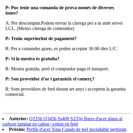
P: Puc tenir una comanda de prova només de diverses
tones?
A: Per descomptat.Podem enviar la càrrega per a tu amb servei
LCL. (Menys càrrega de contenidor)
P: Teniu superioritat de pagament?
R: Per a comandes grans, es poden acceptar 30-90 dies L/C.
P: Si la mostra és gratuïta?
R: Mostra gratuïta, però el comprador paga el transport.
P: Sou proveïdor d'or i garanteix el comerç?
R: Som proveïdors de fred durant set anys i acceptem la garantia
comercial.
Anterior:
Q235b Q345b Ss400 S235jr Barra d'acer plana al
carboni laminat en calent / estirat en fred
Pròxim:
Perfils d'acer Xina Canals de teel inoxidable perforats