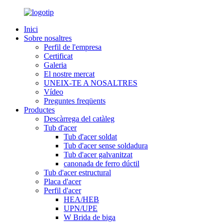
Inici
Sobre nosaltres
Perfil de l'empresa
Certificat
Galeria
El nostre mercat
UNEIX-TE A NOSALTRES
Vídeo
Preguntes freqüents
Productes
Descàrrega del catàleg
Tub d'acer
Tub d'acer soldat
Tub d'acer sense soldadura
Tub d'acer galvanitzat
canonada de ferro dúctil
Tub d'acer estructural
Placa d'acer
Perfil d'acer
HEA/HEB
UPN/UPE
W Brida de biga