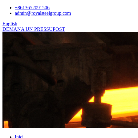
+8613652091506
admin@royalsteelgroup.com
English
DEMANA UN PRESSUPOST
Inici