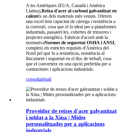
A les Amèriques (EUA, Canadà i Amèrica
Llatina),
Reixa d'acer al carboni galvanitzat en
calent
és un dels materials més venuts. Ofereix
una excel·lent capacitat de càrrega i resistència a
la corrosió, cosa que el fa ideal per a plataformes
industrials, passarel·les, cobertes de trinxeres i
projectes energètics. Fabricat d'acord amb la
normativa
Normes de seguretat OSHA i ANSI
,
compleix els estrictes requisits d'Amèrica del
Nord pel que fa a resistència, resistència al
lliscament i seguretat en el lloc de treball, cosa
que el converteix en una opció preferida per a
contractistes i aplicacions industrials.
consulta
detall
Proveïdor de reixes d'acer galvanitzat
i soldat a la Xina | Mides
personalitzades per a aplicacions
industrials