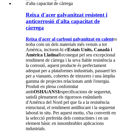
Reixa d'acer galvanitzat resistent i
anticorrosió d'alta capacitat de
càrrega
Reixa d'acer al carboni galvanitzat en calent
es
troba com un dels materials més venuts a tot
Amèrica, incloent-hi el
Estats Units, Canadà i
Amèrica Llatina
Reconegut pel seu excepcional
rendiment de càrrega i la seva fiable resistència a
la corrosió, aquest producte és perfectament
adequat per a plataformes industrials, passarel·les
per a vianants, cobertes de trinxeres i una àmplia
gamma de projectes relacionats amb l'energia.
Produït en plena conformitat
amb
OSHA
i
ANSI
especificacions de seguretat,
satisfà plenament els rigorosos estàndards
d'Amèrica del Nord pel que fa a la resistència
estructural, el rendiment antilliscant i la seguretat
laboral in situ. Per aquest motiu, s'ha convertit en
la selecció preferida dels contractistes i en un
element bàsic en innombrables aplicacions
industrials.