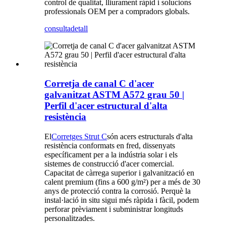
control de qualitat, lliurament ràpid i solucions
professionals OEM per a compradors globals.
consulta
detall
Corretja de canal C d'acer
galvanitzat ASTM A572 grau 50 |
Perfil d'acer estructural d'alta
resistència
El
Corretges Strut C
són acers estructurals d'alta
resistència conformats en fred, dissenyats
específicament per a la indústria solar i els
sistemes de construcció d'acer comercial.
Capacitat de càrrega superior i galvanització en
calent premium (fins a 600 g/m²) per a més de 30
anys de protecció contra la corrosió. Perquè la
instal·lació in situ sigui més ràpida i fàcil, podem
perforar prèviament i subministrar longituds
personalitzades.