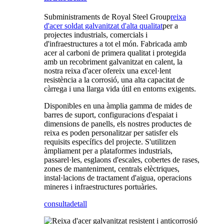
Subministraments de Royal Steel Group
reixa
d'acer soldat galvanitzat d'alta qualitat
per a
projectes industrials, comercials i
d'infraestructures a tot el món. Fabricada amb
acer al carboni de primera qualitat i protegida
amb un recobriment galvanitzat en calent, la
nostra reixa d'acer ofereix una excel·lent
resistència a la corrosió, una alta capacitat de
càrrega i una llarga vida útil en entorns exigents.
Disponibles en una àmplia gamma de mides de
barres de suport, configuracions d'espaiat i
dimensions de panells, els nostres productes de
reixa es poden personalitzar per satisfer els
requisits específics del projecte. S'utilitzen
àmpliament per a plataformes industrials,
passarel·les, esglaons d'escales, cobertes de rases,
zones de manteniment, centrals elèctriques,
instal·lacions de tractament d'aigua, operacions
mineres i infraestructures portuàries.
consulta
detall